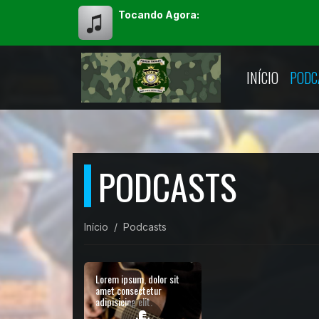
Tocando Agora:
INÍCIO
PODC
PODCASTS
Início
Podcasts
Lorem ipsum, dolor sit
amet consectetur
adipisicing elit.